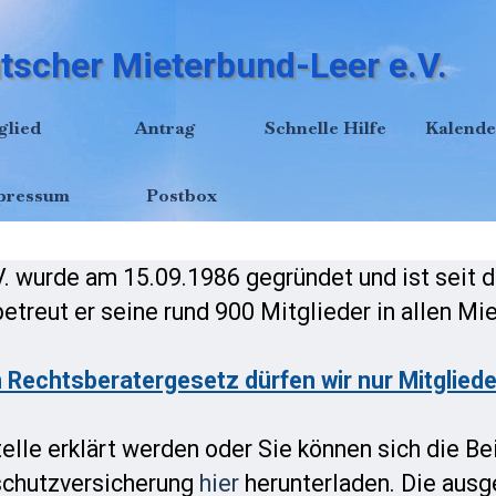
tscher Mieterbund-Leer e.V.
Menü überspringen
glied
Antrag
Schnelle Hilfe
▼
Kalende
▼
pressum
Postbox
. wurde am 15.09.1986 gegründet und ist seit 
etreut er seine rund 900 Mitglieder in allen Mie
Rechtsberatergesetz dürfen wir nur Mitgliede
telle erklärt werden oder Sie können sich die B
schutzversicherung
hier
herunterladen. Die ausg